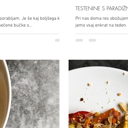
TESTENINE S PARADIŽ
porabljam. Je še kaj boljšega kot
Pri nas doma res obožujemo
pečene bučke s...
jemo vsaj enkrat na teden. 