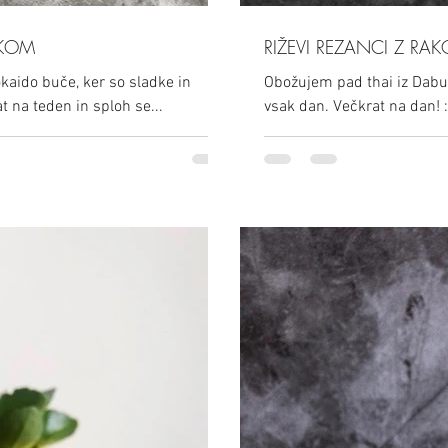
EKOM
RIŽEVI REZANCI Z RAK
okaido buče, ker so sladke in
Obožujem pad thai iz Dabud
t na teden in sploh se...
vsak dan. Večkrat na dan! :)