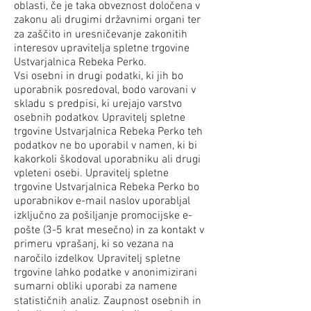
oblasti, če je taka obveznost določena v
zakonu ali drugimi državnimi organi ter
za zaščito in uresničevanje zakonitih
interesov upravitelja spletne trgovine
Ustvarjalnica Rebeka Perko.
Vsi osebni in drugi podatki, ki jih bo
uporabnik posredoval, bodo varovani v
skladu s predpisi, ki urejajo varstvo
osebnih podatkov. Upravitelj spletne
trgovine Ustvarjalnica Rebeka Perko teh
podatkov ne bo uporabil v namen, ki bi
kakorkoli škodoval uporabniku ali drugi
vpleteni osebi. Upravitelj spletne
trgovine Ustvarjalnica Rebeka Perko bo
uporabnikov e-mail naslov uporabljal
izključno za pošiljanje promocijske e-
pošte (3-5 krat mesečno) in za kontakt v
primeru vprašanj, ki so vezana na
naročilo izdelkov. Upravitelj spletne
trgovine lahko podatke v anonimizirani
sumarni obliki uporabi za namene
statističnih analiz. Zaupnost osebnih in