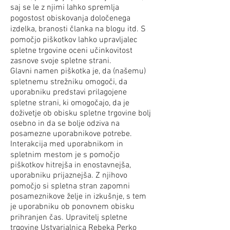
saj se le z njimi lahko spremlja
pogostost obiskovanja določenega
izdelka, branosti članka na blogu itd. S
pomočjo piškotkov lahko upravljalec
spletne trgovine oceni učinkovitost
zasnove svoje spletne strani.
Glavni namen piškotka je, da (našemu)
spletnemu strežniku omogoči, da
uporabniku predstavi prilagojene
spletne strani, ki omogočajo, da je
doživetje ob obisku spletne trgovine bolj
osebno in da se bolje odziva na
posamezne uporabnikove potrebe.
Interakcija med uporabnikom in
spletnim mestom je s pomočjo
piškotkov hitrejša in enostavnejša,
uporabniku prijaznejša. Z njihovo
pomočjo si spletna stran zapomni
posameznikove želje in izkušnje, s tem
je uporabniku ob ponovnem obisku
prihranjen čas. Upravitelj spletne
trgovine Ustvarjalnica Rebeka Perko