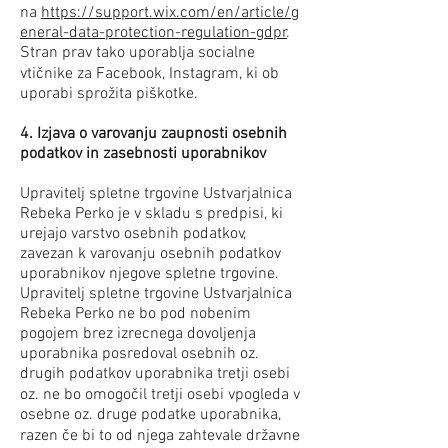
na
https://support.wix.com/en/article/g
eneral-data-protection-regulation-gdpr
.
Stran prav tako uporablja socialne
vtičnike za Facebook, Instagram, ki ob
uporabi sprožita piškotke.
4. Izjava o varovanju zaupnosti osebnih
podatkov in zasebnosti uporabnikov
Upravitelj spletne trgovine Ustvarjalnica
Rebeka Perko je v skladu s predpisi, ki
urejajo varstvo osebnih podatkov,
zavezan k varovanju osebnih podatkov
uporabnikov njegove spletne trgovine.
Upravitelj spletne trgovine Ustvarjalnica
Rebeka Perko ne bo pod nobenim
pogojem brez izrecnega dovoljenja
uporabnika posredoval osebnih oz.
drugih podatkov uporabnika tretji osebi
oz. ne bo omogočil tretji osebi vpogleda v
osebne oz. druge podatke uporabnika,
razen če bi to od njega zahtevale državne