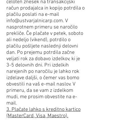
celoten znesek na transakcijski
račun prodajalca in kopijo potrdila o
plačilu poslati na e-mail
info@ustvarjalnicarp.com
. V
nasprotnem primeru se naročilo
prekliče. Če plačate v petek, soboto
ali nedeljo (vikend), potrdilo o
plačilu pošljete naslednji delovni
dan. Po prejemu potrdila začne
veljati rok za dobavo izdelkov, ki je
3-5 delovnih dni. Pri izdelkih
narejenih po naročilu je lahko rok
izdelave daljši, o čemer vas bomo
obvestili na vaš e-mail naslov. V
primeru, da se vam z izdelkom
mudi, me prosim obvestite na e-
mail.
3. Plačate lahko s kreditno kartico
(MasterCard, Visa, Maestro).