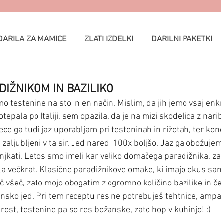
DARILA ZA MAMICE
ZLATI IZDELKI
DARILNI PAKETKI
DIŽNIKOM IN BAZILIKO
 testenine na sto in en način. Mislim, da jih jemo vsaj enk
epala po Italiji, sem opazila, da je na mizi skodelica z nar
 ga tudi jaz uporabljam pri testeninah in rižotah, ter kon
 zaljubljeni v ta sir. Jed naredi 100x boljšo. Jaz ga obožujem 
jkati. Letos smo imeli kar veliko domačega paradižnika, z
a večkrat. Klasične paradižnikove omake, ki imajo okus sa
č všeč, zato mojo obogatim z ogromno količino bazilike in če
ko jed. Pri tem receptu res ne potrebuješ tehtnice, ampak
rost, testenine pa so res božanske, zato hop v kuhinjo! :)