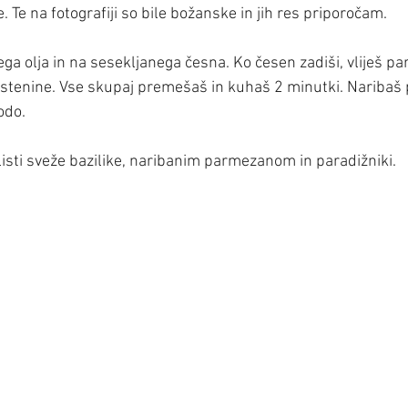
 Te na fotografiji so bile božanske in jih res priporočam.
ega olja in na sesekljanega česna. Ko česen zadiši, vliješ pa
stenine. Vse skupaj premešaš in kuhaš 2 minutki. Naribaš
odo.
listi sveže bazilike, naribanim parmezanom in paradižniki.