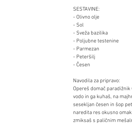
SESTAVINE:
- Olivno olje
- Sol
- Sveža bazilika
- Poljubne testenine
- Parmezan
- Peteršilj
- Česen
Navodila za pripravo: 
Opereš domač paradižnik (a
vodo in ga kuhaš, na majh
sesekljan česen in šop peter
naredita res okusno omako.
zmiksaš s paličnim mešal