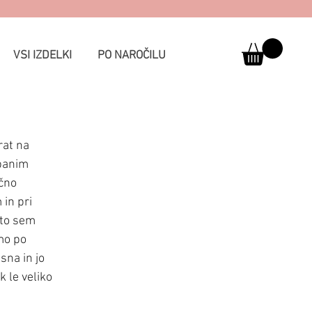
VSI IZDELKI
PO NAROČILU
rat na 
ibanim 
čno 
in pri 
ato sem 
mo po 
sna in jo 
 le veliko 