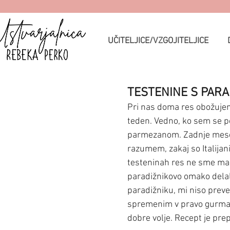
UČITELJICE/VZGOJITELJICE
TESTENINE S PARA
Pri nas doma res obožujemo
teden. Vedno, ko sem se pot
parmezanom. Zadnje mesece
razumem, zakaj so Italijani
testeninah res ne sme man
paradižnikovo omako delal
paradižniku, mi niso preve
spremenim v pravo gurmans
dobre volje. Recept je prep