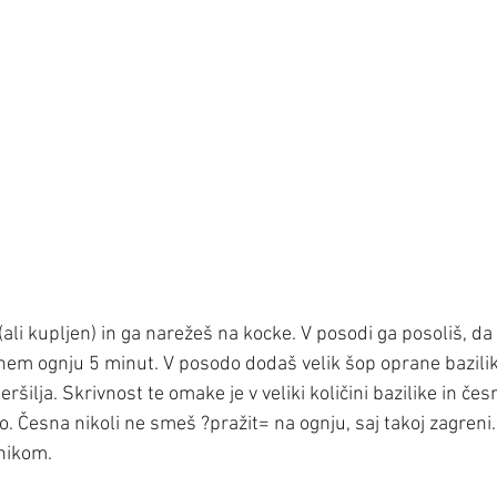
li kupljen) in ga narežeš na kocke. V posodi ga posoliš, da 
nem ognju 5 minut. V posodo dodaš velik šop oprane bazilik
šilja. Skrivnost te omake je v veliki količini bazilike in česn
 Česna nikoli ne smeš ?pražit= na ognju, saj takoj zagreni.
nikom.