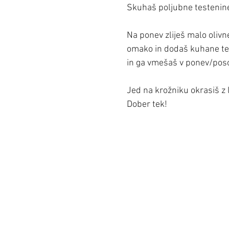
Skuhaš poljubne testenine.
Na ponev zliješ malo olivn
omako in dodaš kuhane te
in ga vmešaš v ponev/pos
Jed na krožniku okrasiš z 
Dober tek!