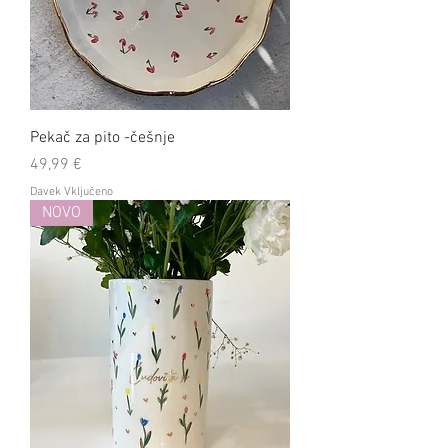
Pekač za pito -češnje
Cena
49,99 €
Davek Vključeno
NOVO