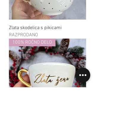
Zlata skodelica s pikicami
RAZPRODANO
100% ROČNO DELO
Zlata žena
Cena
24,95 €