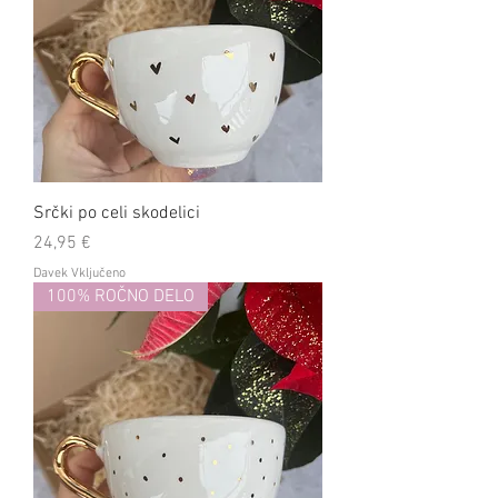
Srčki po celi skodelici
Cena
24,95 €
Davek Vključeno
100% ROČNO DELO