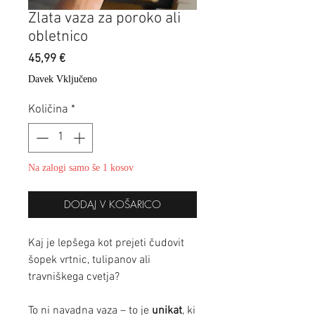
Zlata vaza za poroko ali
obletnico
Price
45,99 €
Davek Vključeno
Količina
*
Na zalogi samo še 1 kosov
DODAJ V KOŠARICO
Kaj je lepšega kot prejeti čudovit
šopek vrtnic, tulipanov ali
travniškega cvetja?
To ni navadna vaza – to je
unikat
, ki