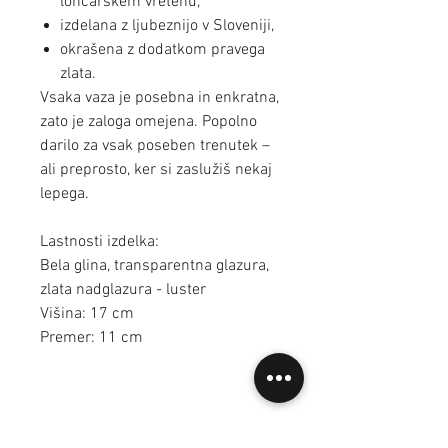
lončarskem vretenu,
izdelana z ljubeznijo v Sloveniji,
okrašena z dodatkom pravega
zlata.
Vsaka vaza je posebna in enkratna,
zato je zaloga omejena. Popolno
darilo za vsak poseben trenutek –
ali preprosto, ker si zaslužiš nekaj
lepega.
Lastnosti izdelka:
Bela glina, transparentna glazura,
zlata nadglazura - luster
Višina: 17 cm
Premer: 11 cm
Pogosta vprašanja