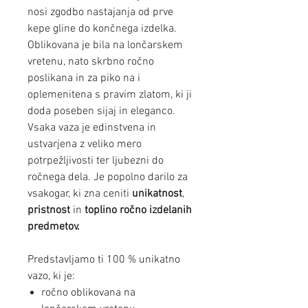
nosi zgodbo nastajanja od prve
kepe gline do končnega izdelka.
Oblikovana je bila na lončarskem
vretenu, nato skrbno ročno
poslikana in za piko na i
oplemenitena s pravim zlatom, ki ji
doda poseben sijaj in eleganco.
Vsaka vaza je edinstvena in
ustvarjena z veliko mero
potrpežljivosti ter ljubezni do
ročnega dela. Je popolno darilo za
vsakogar, ki zna ceniti
unikatnost
,
pristnost
in
toplino ročno izdelanih
predmetov.
Predstavljamo ti 100 % unikatno
vazo, ki je:
ročno oblikovana na