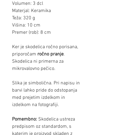
Volumen: 3 dcl
Materjal: Keramika
Teža: 320 g
Višina: 10 cm
Premer (rob): 8 cm
Ker je skodelica ročno porisana,
priporočam
ročno pranje
.
Skodelica ni primerna za
mikrovalovno pečico.
Slika je simbolična. Pri napisu in
barvi lahko pride do odstopanja
med prejetim izdelkom in
izdelkom na fotografiji.
Pomembno:
Skodelica ustreza
predpisom oz standardom, s
katerim je proizvod skladen z