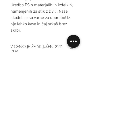
Uredbo ES o materjalih in izdelkih,
namenjenih za stik z živili. Naše
skodelice so varne za uporabo! Iz
nje lahko kavo in čaj srkaš brez
skrbi.
V CENO JE ŽE VKLJUČEN 22%
DDV
Pogosta vprašanja
Dostava in plačila
Splošni prodajni pogoji