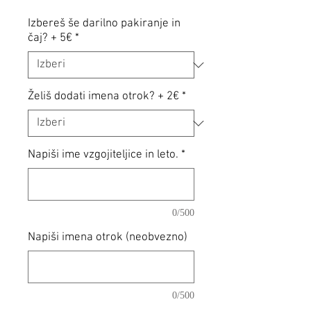
Izbereš še darilno pakiranje in
čaj? + 5€
*
Želiš dodati imena otrok? + 2€
*
Napiši ime vzgojiteljice in leto.
*
0/500
Napiši imena otrok (neobvezno)
0/500