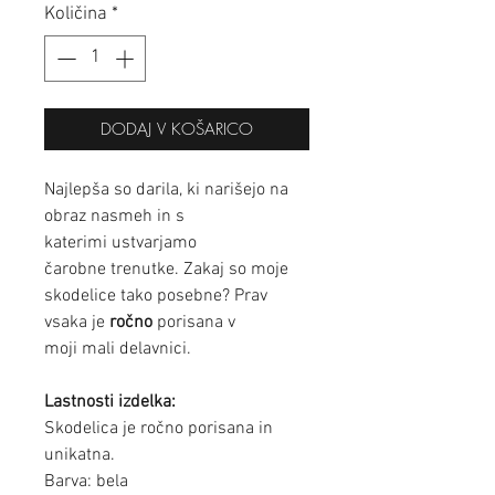
Količina
*
DODAJ V KOŠARICO
Najlepša so darila, ki narišejo na
obraz nasmeh in s
katerimi ustvarjamo
čarobne trenutke. Zakaj so moje
skodelice tako posebne? Prav
vsaka je
ročno
porisana v
moji mali delavnici.
Lastnosti izdelka:
Skodelica je ročno porisana in
unikatna.
Barva: bela