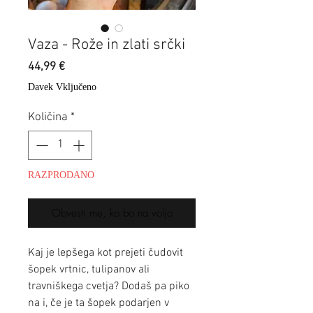
Vaza - Rože in zlati srčki
Price
44,99 €
Davek Vključeno
Količina
*
RAZPRODANO
Obvesti me, ko bo na voljo
Kaj je lepšega kot prejeti čudovit
šopek vrtnic, tulipanov ali
travniškega cvetja? Dodaš pa piko
na i, če je ta šopek podarjen v