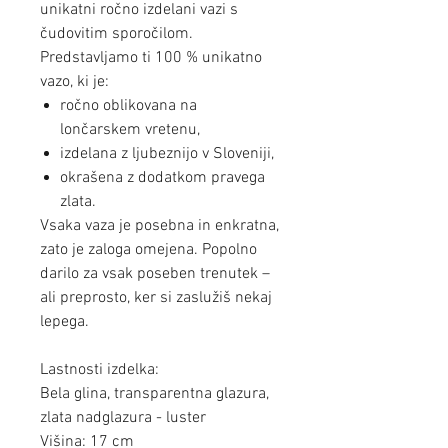
unikatni ročno izdelani vazi s
čudovitim sporočilom.
Predstavljamo ti 100 % unikatno
vazo, ki je:
ročno oblikovana na
lončarskem vretenu,
izdelana z ljubeznijo v Sloveniji,
okrašena z dodatkom pravega
zlata.
Vsaka vaza je posebna in enkratna,
zato je zaloga omejena. Popolno
darilo za vsak poseben trenutek –
ali preprosto, ker si zaslužiš nekaj
lepega.
Lastnosti izdelka:
Bela glina, transparentna glazura,
zlata nadglazura - luster
Višina: 17 cm