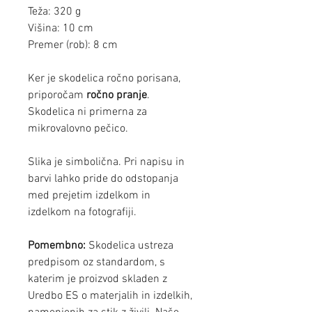
Teža: 320 g
Višina: 10 cm
Premer (rob): 8 cm
Ker je skodelica ročno porisana,
priporočam
ročno pranje
.
Skodelica ni primerna za
mikrovalovno pečico.
Slika je simbolična. Pri napisu in
barvi lahko pride do odstopanja
med prejetim izdelkom in
izdelkom na fotografiji.
Pomembno:
Skodelica ustreza
predpisom oz standardom, s
katerim je proizvod skladen z
Uredbo ES o materjalih in izdelkih,