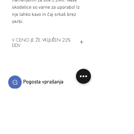
namenjenih za stik z živili. Naše
skodelice so varne za uporabo! Iz
nje lahko kavo in čaj srkaš brez
skrbi.
V CENO JE ŽE VKLJUČEN 22%
DDV
Pogosta vprašanja
Dostava in plačila
Splošni prodajni pogoji
Kontakt