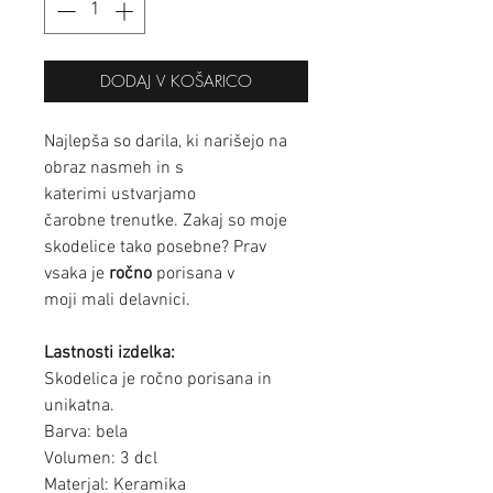
DODAJ V KOŠARICO
Najlepša so darila, ki narišejo na
obraz nasmeh in s
katerimi ustvarjamo
čarobne trenutke. Zakaj so moje
skodelice tako posebne? Prav
vsaka je
ročno
porisana v
moji mali delavnici.
Lastnosti izdelka:
Skodelica je ročno porisana in
unikatna.
Barva: bela
Volumen: 3 dcl
Materjal: Keramika