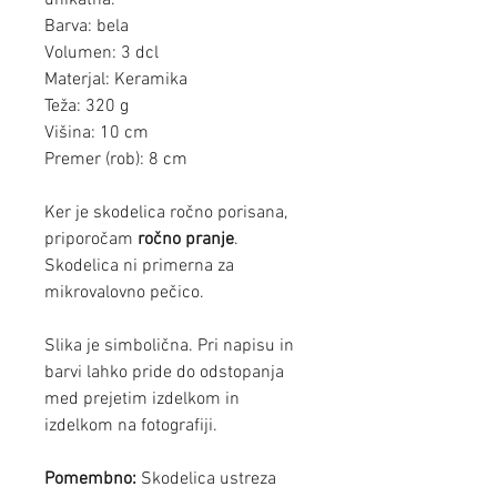
Barva: bela
Volumen: 3 dcl
Materjal: Keramika
Teža: 320 g
Višina: 10 cm
Premer (rob): 8 cm
Ker je skodelica ročno porisana,
priporočam
ročno pranje
.
Skodelica ni primerna za
mikrovalovno pečico.
Slika je simbolična. Pri napisu in
barvi lahko pride do odstopanja
med prejetim izdelkom in
izdelkom na fotografiji.
Pomembno:
Skodelica ustreza