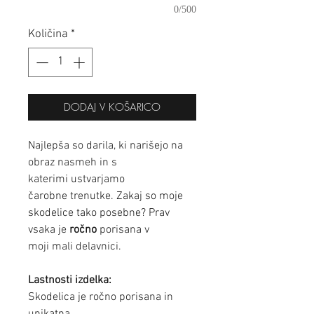
0/500
Količina
*
DODAJ V KOŠARICO
Najlepša so darila, ki narišejo na
obraz nasmeh in s
katerimi ustvarjamo
čarobne trenutke. Zakaj so moje
skodelice tako posebne? Prav
vsaka je
ročno
porisana v
moji mali delavnici.
Lastnosti izdelka:
Skodelica je ročno porisana in
unikatna.