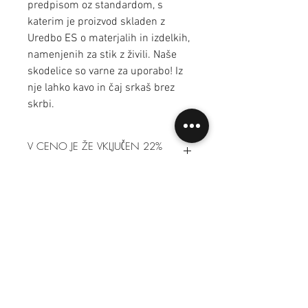
predpisom oz standardom, s
katerim je proizvod skladen z
Uredbo ES o materjalih in izdelkih,
namenjenih za stik z živili. Naše
skodelice so varne za uporabo! Iz
nje lahko kavo in čaj srkaš brez
skrbi.
V CENO JE ŽE VKLJUČEN 22%
DDV
Pogosta vprašanja
Dostava in plačila