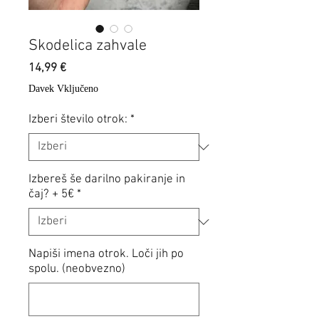
Skodelica zahvale
Price
14,99 €
Davek Vključeno
Izberi število otrok:
*
Izbereš še darilno pakiranje in
čaj? + 5€
*
Napiši imena otrok. Loči jih po
spolu. (neobvezno)