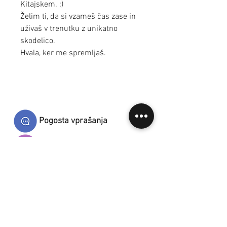
Kitajskem. :)
Želim ti, da si vzameš čas zase in
uživaš v trenutku z unikatno
skodelico.
Hvala, ker me spremljaš.
Pogosta vprašanja
Dostava in plačila
Splošni prodajni pogoji
Kontakt
Varovanje osebnih podatkov