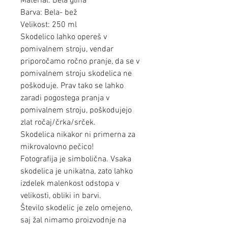
Material: Bela glina
Barva: Bela- bež
Velikost: 250 ml
Skodelico lahko opereš v
pomivalnem stroju, vendar
priporočamo ročno pranje, da se v
pomivalnem stroju skodelica ne
poškoduje. Prav tako se lahko
zaradi pogostega pranja v
pomivalnem stroju, poškodujejo
zlat ročaj/črka/srček.
Skodelica nikakor ni primerna za
mikrovalovno pečico!
Fotografija je simbolična. Vsaka
skodelica je unikatna, zato lahko
izdelek malenkost odstopa v
velikosti, obliki in barvi.
Število skodelic je zelo omejeno,
saj žal nimamo proizvodnje na