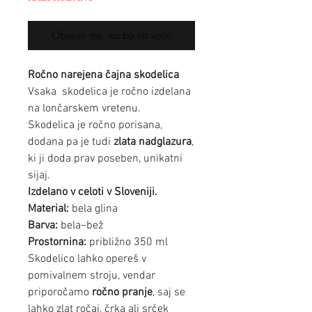
Obvesti me, ko bo na voljo
Ročno narejena čajna skodelica
Vsaka skodelica je ročno izdelana
na lončarskem vretenu.
Skodelica je ročno porisana,
dodana pa je tudi
zlata nadglazura
,
ki ji doda prav poseben, unikatni
sijaj.
Izdelano v celoti v Sloveniji.
Material:
bela glina
Barva:
bela–bež
Prostornina:
približno 350 ml
Skodelico lahko opereš v
pomivalnem stroju, vendar
priporočamo
ročno pranje
, saj se
lahko zlat ročaj, črka ali srček