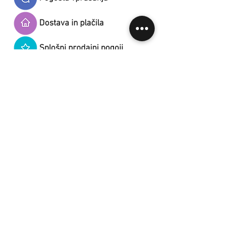
Dostava in plačila
Splošni prodajni pogoji
Kontakt
Varovanje osebnih podatkov
Naroči se na novičke.
S prijavo na novice se strinjaš s politiko varstva
osebnih podatkov.
NAROČI SE