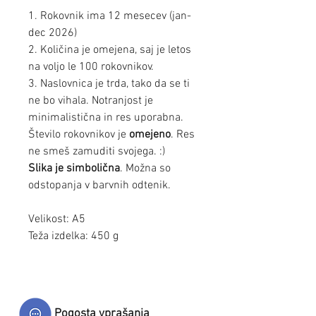
1. Rokovnik ima 12 mesecev (jan-
dec 2026)
2. Količina je omejena, saj je letos
na voljo le 100 rokovnikov.
3. Naslovnica je trda, tako da se ti
ne bo vihala. Notranjost je
minimalistična in res uporabna.
Število rokovnikov je
omejeno
. Res
ne smeš zamuditi svojega. :)
Slika je simbolična
. Možna so
odstopanja v barvnih odtenik.
Velikost: A5
Teža izdelka: 450 g
Pogosta vprašanja