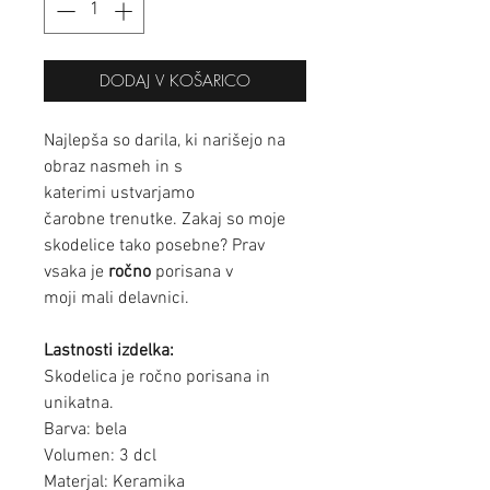
DODAJ V KOŠARICO
Najlepša so darila, ki narišejo na
obraz nasmeh in s
katerimi ustvarjamo
čarobne trenutke. Zakaj so moje
skodelice tako posebne? Prav
vsaka je
ročno
porisana v
moji mali delavnici.
Lastnosti izdelka:
Skodelica je ročno porisana in
unikatna.
Barva: bela
Volumen: 3 dcl
Materjal: Keramika