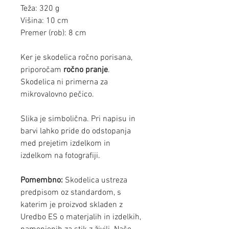
Teža: 320 g
Višina: 10 cm
Premer (rob): 8 cm
Ker je skodelica ročno porisana,
priporočam
ročno pranje
.
Skodelica ni primerna za
mikrovalovno pečico.
Slika je simbolična. Pri napisu in
barvi lahko pride do odstopanja
med prejetim izdelkom in
izdelkom na fotografiji.
Pomembno:
Skodelica ustreza
predpisom oz standardom, s
katerim je proizvod skladen z
Uredbo ES o materjalih in izdelkih,