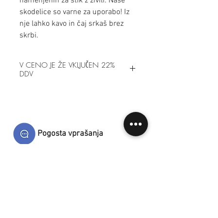
namenjenih za stik z živili. Naše
skodelice so varne za uporabo! Iz
nje lahko kavo in čaj srkaš brez
skrbi.
V CENO JE ŽE VKLJUČEN 22%
DDV
Pogosta vprašanja
Dostava in plačila
Splošni prodajni pogoji
Kontakt