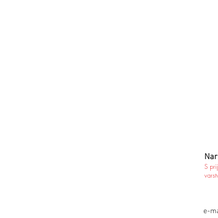
Nar
S pri
varst