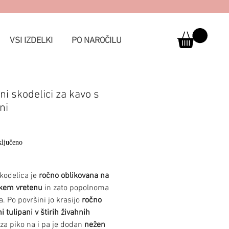
VSI IZDELKI
PO NAROČILU
ni skodelici za kavo s
ni
Price
ljučeno
kodelica je
ročno oblikovana na
kem vretenu
in zato popolnoma
. Po površini jo krasijo
ročno
i tulipani v štirih živahnih
 za piko na i pa je dodan
nežen