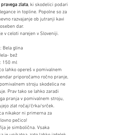
z pravega zlata
, ki skodelici podari
legance in topline. Popolne so za
evno razvajanje ob jutranji kavi
poseben dar.
je v celoti narejen v Sloveniji.
: Bela glina
Bela- bež
t: 150 ml
co lahko opereš v pomivalnem
 vendar priporočamo ročno pranje,
 pomivalnem stroju skodelica ne
je. Prav tako se lahko zaradi
ga pranja v pomivalnem stroju,
jejo zlat ročaj/črka/srček.
ca nikakor ni primerna za
lovno pečico!
fija je simbolična. Vsaka