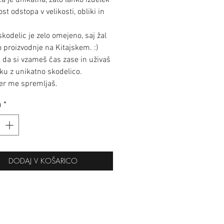
a je unikatna, zato lahko izdelek
t odstopa v velikosti, obliki in
skodelic je zelo omejeno, saj žal
proizvodnje na Kitajskem. :)
, da si vzameš čas zase in uživaš
tku z unikatno skodelico.
ker me spremljaš.
a
*
DODAJ V KOŠARICO