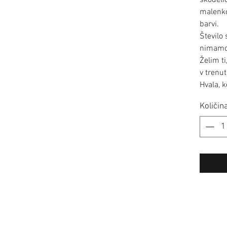
skodelic
malenkos
barvi.
Število 
nimamo 
Želim ti
v trenu
Hvala, 
Količin