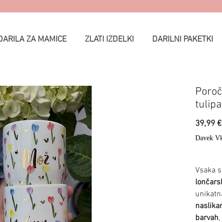
DARILA ZA MAMICE
ZLATI IZDELKI
DARILNI PAKETKI
Poroč
tulipa
39,99 €
Davek Vk
Vsaka s
lončars
unikatna
naslikan
barvah
,