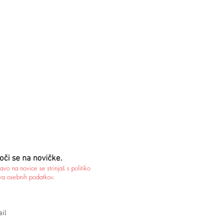
oči se na novičke.
javo na novice se strinjaš s politiko
va osebnih podatkov.