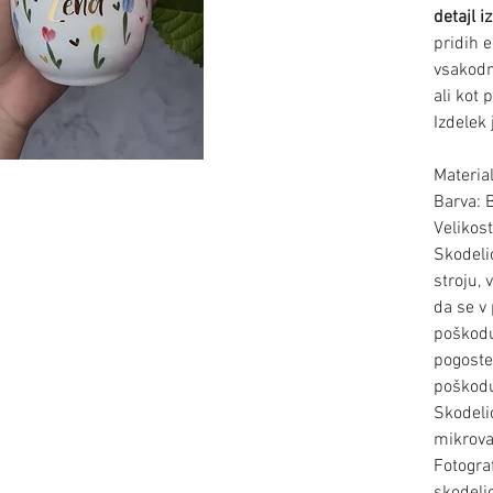
detajl i
pridih e
vsakodn
ali kot 
Izdelek 
Material
Barva: 
Velikos
Skodeli
stroju,
da se v
poškodu
pogoste
poškodu
Skodeli
mikrova
Fotogra