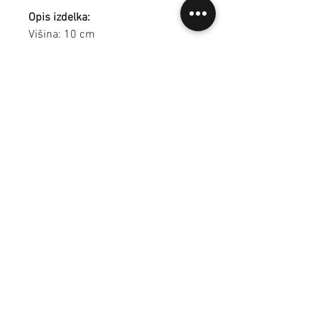
Opis izdelka:
Višina: 10 cm
Premer zgoraj: 9 cm
Premer spodaj: 5,5 cm
Volumen: 3 dcl
Barva: Bela in zlata
Material: Keramika, transparentna
glazura in zlata nadglazura
Pogosta vprašanja
Dostava in plačila
Splošni prodajni pogoji