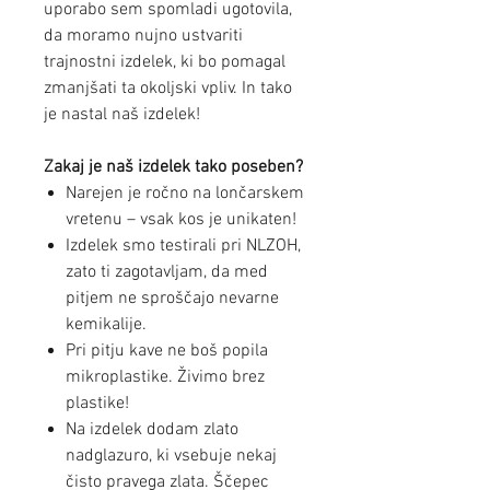
uporabo sem spomladi ugotovila,
da moramo nujno ustvariti
trajnostni izdelek, ki bo pomagal
zmanjšati ta okoljski vpliv. In tako
je nastal naš izdelek!
Zakaj je naš izdelek tako poseben?
Narejen je ročno na lončarskem
vretenu – vsak kos je unikaten!
Izdelek smo testirali pri NLZOH,
zato ti zagotavljam, da med
pitjem ne sproščajo nevarne
kemikalije.
Pri pitju kave ne boš popila
mikroplastike. Živimo brez
plastike!
Na izdelek dodam zlato
nadglazuro, ki vsebuje nekaj
čisto pravega zlata. Ščepec