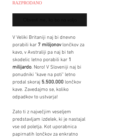
RAZPRODANO
Obvesti me, ko bo na voljo
V Veliki Britaniji naj bi dnevno
porabili kar
7 milijonov
lončkov za
kavo, v Avstraliji pa naj bi teh
skodelic letno porabili kar
1
milijardo
. Noro! V Sloveniji naj bi
ponudniki "kave na poti" letno
prodal skoraj
5.500.000
lončkov
kave. Zavedajmo se, koliko
odpadkov to ustvarja!
Zato ti z največjim veseljem
predstavljam izdelek, ki je nastajal
vse od poletja. Kot uporabnica
papirnatih lončkov za enkratno