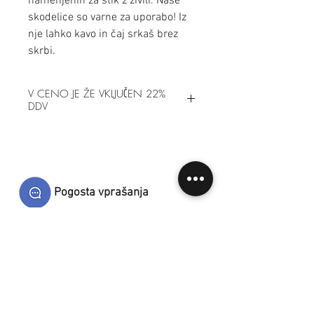
namenjenih za stik z živili. Naše
skodelice so varne za uporabo! Iz
nje lahko kavo in čaj srkaš brez
skrbi.
V CENO JE ŽE VKLJUČEN 22%
DDV
Pogosta vprašanja
Dostava in plačila
Splošni prodajni pogoji
Kontakt