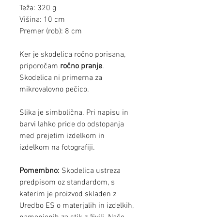
Teža: 320 g
Višina: 10 cm
Premer (rob): 8 cm
Ker je skodelica ročno porisana,
priporočam
ročno pranje
.
Skodelica ni primerna za
mikrovalovno pečico.
Slika je simbolična. Pri napisu in
barvi lahko pride do odstopanja
med prejetim izdelkom in
izdelkom na fotografiji.
Pomembno:
Skodelica ustreza
predpisom oz standardom, s
katerim je proizvod skladen z
Uredbo ES o materjalih in izdelkih,