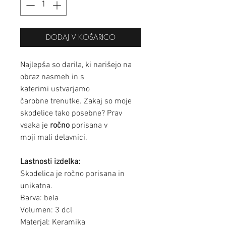
DODAJ V KOŠARICO
Najlepša so darila, ki narišejo na
obraz nasmeh in s
katerimi ustvarjamo
čarobne trenutke. Zakaj so moje
skodelice tako posebne? Prav
vsaka je
ročno
porisana v
moji mali delavnici.
Lastnosti izdelka:
Skodelica je ročno porisana in
unikatna.
Barva: bela
Volumen: 3 dcl
Materjal: Keramika