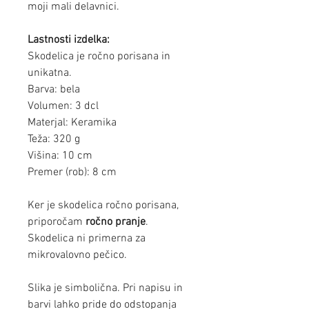
moji mali delavnici.
Lastnosti izdelka:
Skodelica je ročno porisana in
unikatna.
Barva: bela
Volumen: 3 dcl
Materjal: Keramika
Teža: 320 g
Višina: 10 cm
Premer (rob): 8 cm
Ker je skodelica ročno porisana,
priporočam
ročno pranje
.
Skodelica ni primerna za
mikrovalovno pečico.
Slika je simbolična. Pri napisu in
barvi lahko pride do odstopanja