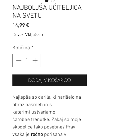
NAJBOLJŠA UČITELJICA
NA SVETU
Price
14,99 €
Davek Vključeno
Količina
*
DODAJ V KOŠARICO
Najlepša so darila, ki narišejo na
obraz nasmeh in s
katerimi ustvarjamo
čarobne trenutke. Zakaj so moje
skodelice tako posebne? Prav
vsaka je
ročno
porisana v