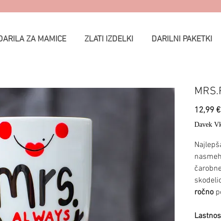
DARILA ZA MAMICE
ZLATI IZDELKI
DARILNI PAKETKI
MRS.
12,99 €
Davek Vk
Najlepša
nasmeh 
čarobne
skodeli
ročno
po
Lastnost