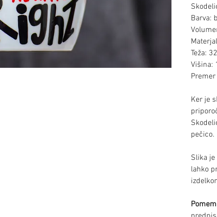
Skodeli
Barva: 
Volumen
Materja
Teža: 3
Višina:
Premer 
Ker je 
pripor
Skodeli
pečico.
Slika je
lahko p
izdelkom
Pomem
predpis