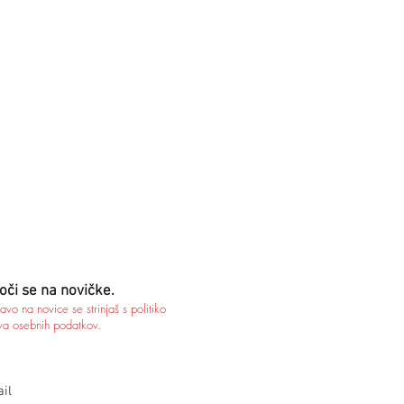
oči se na novičke.
javo na novice se strinjaš s politiko
va osebnih podatkov.