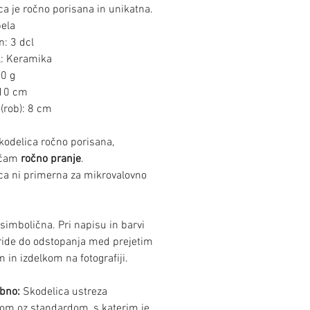
ca je ročno porisana in unikatna.
bela
: 3 dcl
l: Keramika
20 g
 10 cm
(rob): 8 cm
skodelica ročno porisana,
očam
ročno pranje
.
ca ni primerna za mikrovalovno
 simbolična. Pri napisu in barvi
ride do odstopanja med prejetim
 in izdelkom na fotografiji.
bno:
Skodelica ustreza
om oz standardom, s katerim je