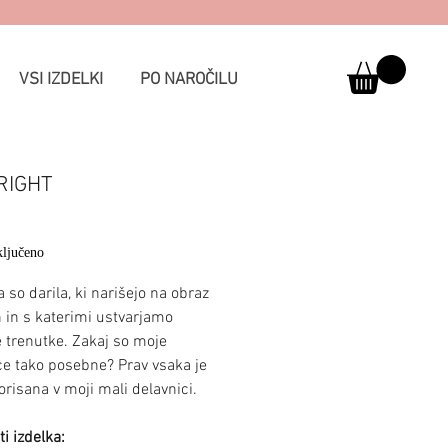
VSI IZDELKI
PO NAROČILU
RIGHT
Price
ljučeno
 so darila, ki narišejo na obraz
in s katerimi ustvarjamo
 trenutke. Zakaj so moje
ce tako posebne? Prav vsaka je
risana v moji mali delavnici.
i izdelka: