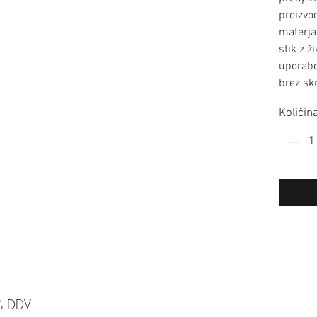
proizvo
materja
stik z ž
uporabo!
brez skr
Količin
% DDV