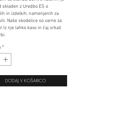
d skladen z Uredbo ES o
lih in izdelkih, namenjenih za
ivili. Naše skodelice so varne za
 Iz nje lahko kavo in čaj srkaš
bi.
a
*
DODAJ V KOŠARICO