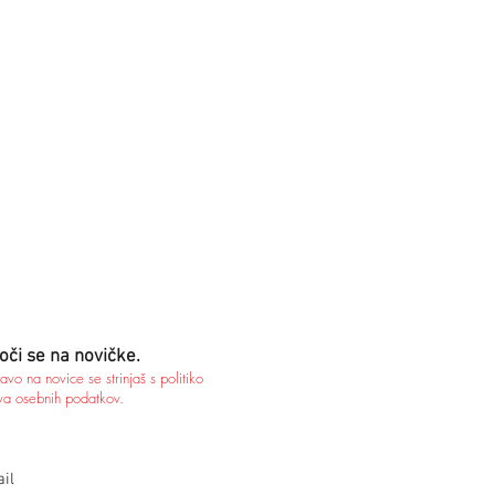
oči se na novičke.
javo na novice se strinjaš s politiko
va osebnih podatkov.