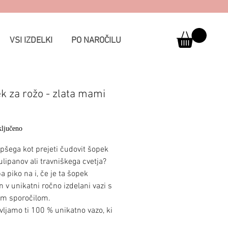
VSI IZDELKI
PO NAROČILU
k za rožo - zlata mami
Price
ljučeno
epšega kot prejeti čudovit šopek
tulipanov ali travniškega cvetja?
 piko na i, če je ta šopek
 v unikatni ročno izdelani vazi s
im sporočilom.
vljamo ti 100 % unikatno vazo, ki