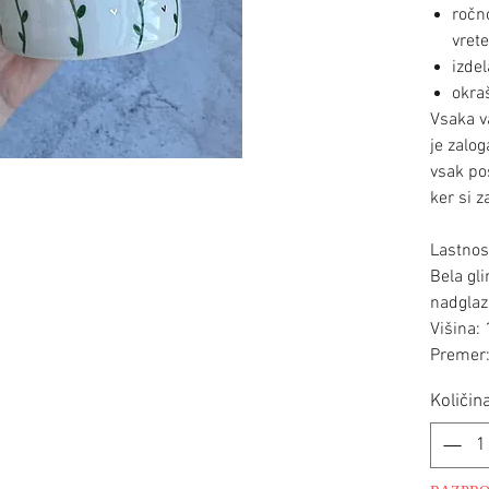
ročn
vret
izdel
okra
Vsaka v
je zalo
vsak po
ker si z
Lastnost
Bela gli
nadglaz
Višina:
Premer
Količin