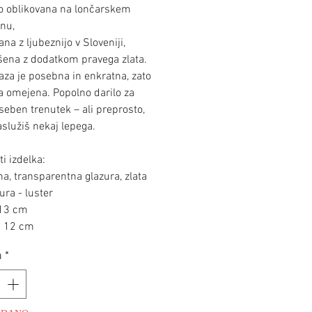
o oblikovana na lončarskem
enu,
ana z ljubeznijo v Sloveniji,
šena z dodatkom pravega zlata.
aza je posebna in enkratna, zato
ga omejena. Popolno darilo za
seben trenutek – ali preprosto,
aslužiš nekaj lepega.
i izdelka:
na, transparentna glazura, zlata
ura - luster
 13 cm
: 12 cm
a
*