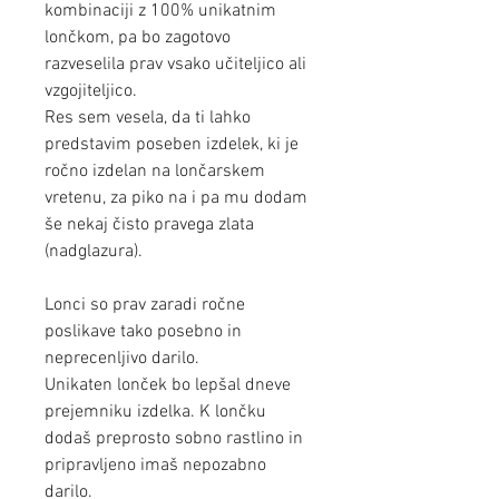
kombinaciji z 100% unikatnim
lončkom, pa bo zagotovo
razveselila prav vsako učiteljico ali
vzgojiteljico.
Res sem vesela, da ti lahko
predstavim poseben izdelek, ki je
ročno izdelan na lončarskem
vretenu, za piko na i pa mu dodam
še nekaj čisto pravega zlata
(nadglazura).
Lonci so prav zaradi ročne
poslikave tako posebno in
neprecenljivo darilo.
Unikaten lonček bo lepšal dneve
prejemniku izdelka. K lončku
dodaš preprosto sobno rastlino in
pripravljeno imaš nepozabno
darilo.