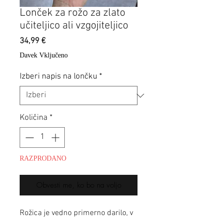
Lonček za rožo za zlato
učiteljico ali vzgojiteljico
Price
34,99 €
Davek Vključeno
Izberi napis na lončku
*
Količina
*
RAZPRODANO
Obvesti me, ko bo na voljo
Rožica je vedno primerno darilo, v