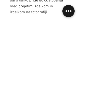
barvi lahko pride do odstopanja
med prejetim izdelkom in
izdelkom na fotografiji.
Pogosta vprašanja
Dostava in plačila
Splošni prodajni pogoji
Kontakt
Varovanje osebnih podatkov
Naroči se na novičke.