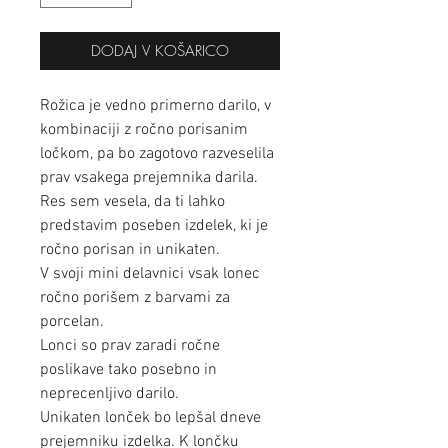
DODAJ V KOŠARICO
Rožica je vedno primerno darilo, v
kombinaciji z ročno porisanim
ločkom, pa bo zagotovo razveselila
prav vsakega prejemnika darila.
Res sem vesela, da ti lahko
predstavim poseben izdelek, ki je
ročno porisan in unikaten.
V svoji mini delavnici vsak lonec
ročno porišem z barvami za
porcelan.
Lonci so prav zaradi ročne
poslikave tako posebno in
neprecenljivo darilo.
Unikaten lonček bo lepšal dneve
prejemniku izdelka. K lončku