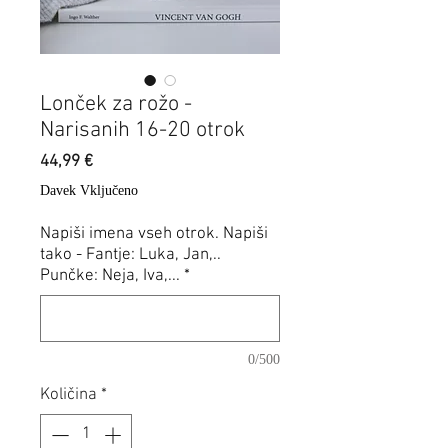
Lonček za rožo -
Narisanih 16-20 otrok
Price
44,99 €
Davek Vključeno
Napiši imena vseh otrok. Napiši
tako - Fantje: Luka, Jan,..
Punčke: Neja, Iva,...
*
0/500
Količina
*