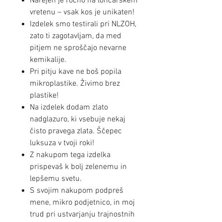
Narejen je ročno na lončarskem
vretenu – vsak kos je unikaten!
Izdelek smo testirali pri NLZOH,
zato ti zagotavljam, da med
pitjem ne sproščajo nevarne
kemikalije.
Pri pitju kave ne boš popila
mikroplastike. Živimo brez
plastike!
Na izdelek dodam zlato
nadglazuro, ki vsebuje nekaj
čisto pravega zlata. Ščepec
luksuza v tvoji roki!
Z nakupom tega izdelka
prispevaš k bolj zelenemu in
lepšemu svetu.
S svojim nakupom podpreš
mene, mikro podjetnico, in moj
trud pri ustvarjanju trajnostnih