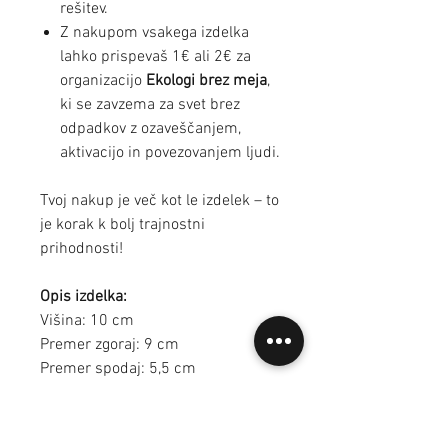
rešitev.
Z nakupom vsakega izdelka
lahko prispevaš 1€ ali 2€ za
organizacijo
Ekologi brez meja
,
ki se zavzema za svet brez
odpadkov z ozaveščanjem,
aktivacijo in povezovanjem ljudi.
Tvoj nakup je več kot le izdelek – to
je korak k bolj trajnostni
prihodnosti!
Opis izdelka:
Višina: 10 cm
Premer zgoraj: 9 cm
Premer spodaj: 5,5 cm
Volumen: 3 dcl
Barva: Bela in zlata
Material: Keramika, transparentna