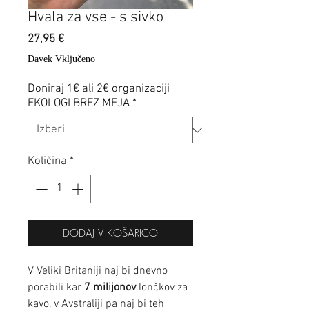
Hvala za vse - s sivko
Price
27,95 €
Davek Vključeno
Doniraj 1€ ali 2€ organizaciji
EKOLOGI BREZ MEJA
*
Količina
*
DODAJ V KOŠARICO
V Veliki Britaniji naj bi dnevno
porabili kar
7 milijonov
lončkov za
kavo, v Avstraliji pa naj bi teh