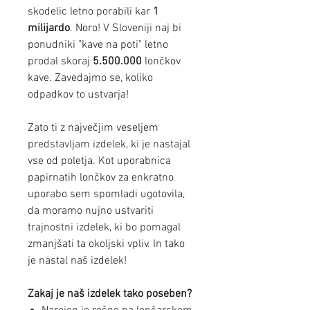
skodelic letno porabili kar
1
milijardo
. Noro! V Sloveniji naj bi
ponudniki "kave na poti" letno
prodal skoraj
5.500.000
lončkov
kave. Zavedajmo se, koliko
odpadkov to ustvarja!
Zato ti z največjim veseljem
predstavljam izdelek, ki je nastajal
vse od poletja. Kot uporabnica
papirnatih lončkov za enkratno
uporabo sem spomladi ugotovila,
da moramo nujno ustvariti
trajnostni izdelek, ki bo pomagal
zmanjšati ta okoljski vpliv. In tako
je nastal naš izdelek!
Zakaj je naš izdelek tako poseben?