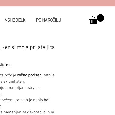
VSI IZDELKI
PO NAROČILU
 ker si moja prijateljica
Price
ljučeno
za rožo je
ročno porisan
, zato je
delek unikaten.
anju uporabljam barve za
n.
apečem, zato da je napis bolj
n.
 je namenjen za dekoracijo in ni