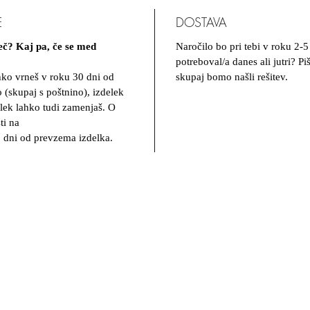
E
DOSTAVA
šeč? Kaj pa, če se med
Naročilo bo pri tebi v roku 2-5
potreboval/a danes ali jutri? P
hko vrneš v roku 30 dni od
skupaj bomo našli rešitev.
(skupaj s poštnino), izdelek
lek lahko tudi zamenjaš. O
ti na
 dni od prevzema izdelka.