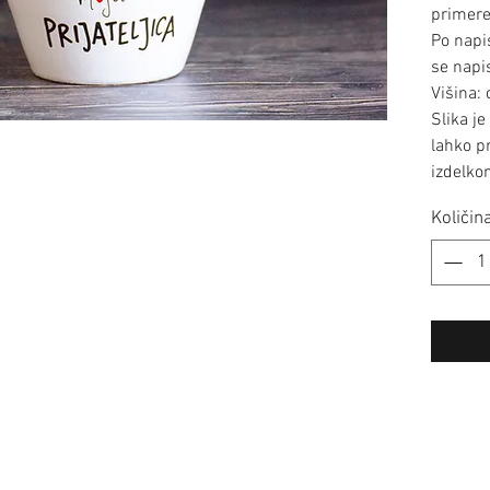
primere
Po napi
se napi
Višina:
Slika je
lahko p
izdelkom
Količin