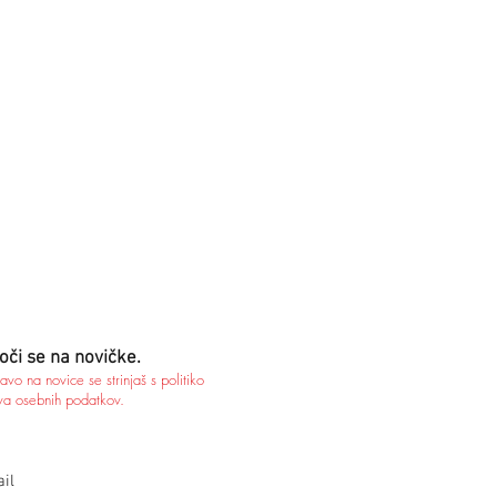
oči se na novičke.
javo na novice se strinjaš s politiko
va osebnih podatkov.