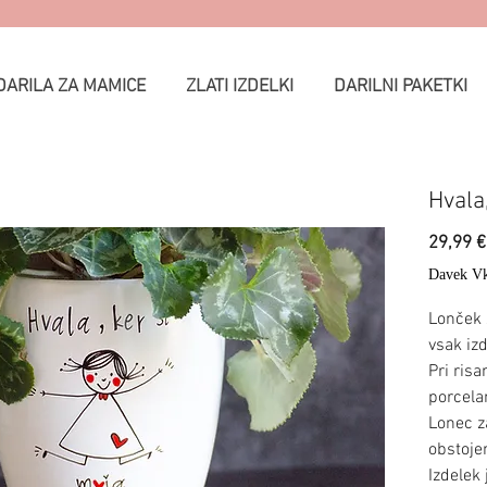
DARILA ZA MAMICE
ZLATI IZDELKI
DARILNI PAKETKI
Hvala,
29,99 €
Davek Vk
Lonček 
vsak iz
Pri ris
porcela
Lonec z
obstoje
Izdelek