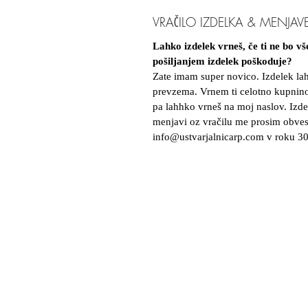
VRAČILO IZDELKA & MENJAV
Lahko izdelek vrneš, če ti ne bo v
pošiljanjem izdelek poškoduje?
Zate imam super novico. Izdelek la
prevzema. Vrnem ti celotno kupnino 
pa lahhko vrneš na moj naslov. Izde
menjavi oz vračilu me prosim obves
info@ustvarjalnicarp.com v roku 30