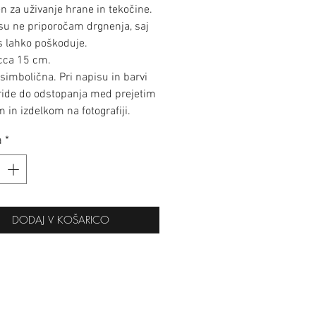
n za uživanje hrane in tekočine.
su ne priporočam drgnenja, saj
s lahko poškoduje.
 cca 15 cm.
 simbolična. Pri napisu in barvi
ride do odstopanja med prejetim
 in izdelkom na fotografiji.
a
*
DODAJ V KOŠARICO