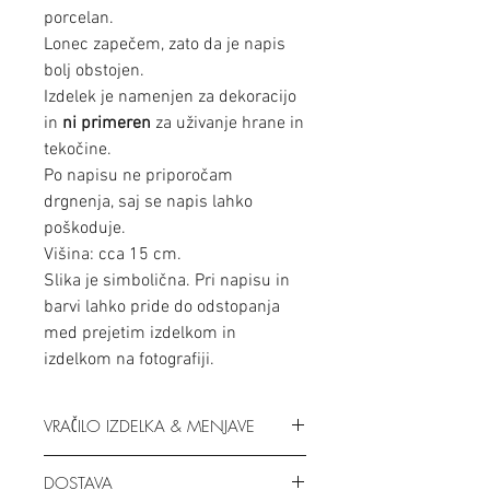
porcelan.
Lonec zapečem, zato da je napis
bolj obstojen.
Izdelek je namenjen za dekoracijo
in
ni primeren
za uživanje hrane in
tekočine.
Po napisu ne priporočam
drgnenja, saj se napis lahko
poškoduje.
Višina: cca 15 cm.
Slika je simbolična. Pri napisu in
barvi lahko pride do odstopanja
med prejetim izdelkom in
izdelkom na fotografiji.
VRAČILO IZDELKA & MENJAVE
Lahko izdelek vrneš, če ti ne bo
DOSTAVA