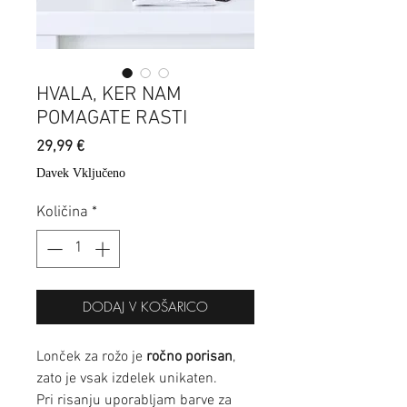
HVALA, KER NAM
POMAGATE RASTI
Price
29,99 €
Davek Vključeno
Količina
*
DODAJ V KOŠARICO
Lonček za rožo je
ročno porisan
,
zato je vsak izdelek unikaten.
Pri risanju uporabljam barve za