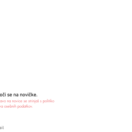
oči se na novičke.
javo na novice se strinjaš s politiko
va osebnih podatkov.