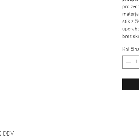
proizvo
materja
stik z ž
uporabo!
brez skr
Količin
% DDV