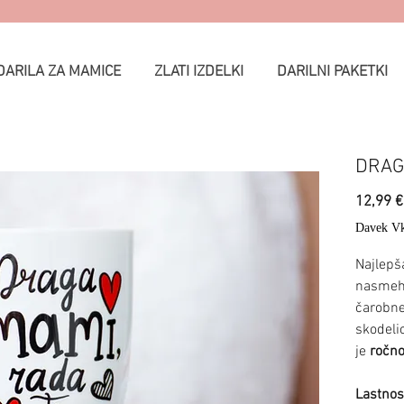
DARILA ZA MAMICE
ZLATI IZDELKI
DARILNI PAKETKI
DRAG
12,99 €
Davek Vk
Najlepša
nasmeh 
čarobne
skodeli
je
ročn
Lastnost