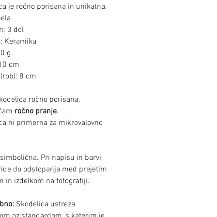
ca je ročno porisana in unikatna.
bela
: 3 dcl
l: Keramika
20 g
 10 cm
(rob): 8 cm
skodelica ročno porisana,
očam
ročno pranje
.
ca ni primerna za mikrovalovno
 simbolična. Pri napisu in barvi
ride do odstopanja med prejetim
 in izdelkom na fotografiji.
bno:
Skodelica ustreza
om oz standardom, s katerim je