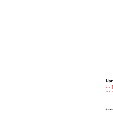
Nar
S pri
varst