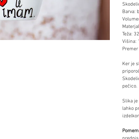
Skodeli
Barva: 
Volumen
Materja
Teža: 3
Višina:
Premer 
Ker je 
pripor
Skodeli
pečico.
Slika je
lahko p
izdelkom
Pomem
predpis