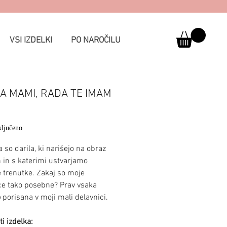
VSI IZDELKI
PO NAROČILU
A MAMI, RADA TE IMAM
Price
ljučeno
 so darila, ki narišejo na obraz
in s katerimi ustvarjamo
 trenutke. Zakaj so moje
ce tako posebne? Prav vsaka
o
porisana v moji mali delavnici.
i izdelka: