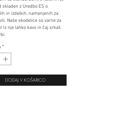
d skladen z Uredbo ES o
lih in izdelkih, namenjenih za
ivili. Naše skodelice so varne za
 Iz nje lahko kavo in čaj srkaš
bi.
a
*
DODAJ V KOŠARICO