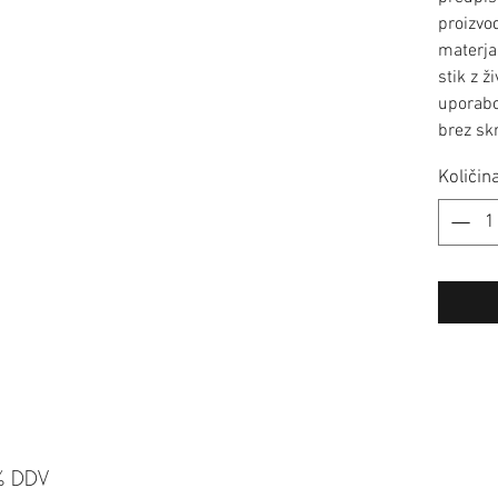
proizvo
materja
stik z ž
uporabo!
brez skr
Količin
% DDV