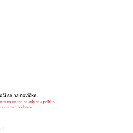
oči se na novičke.
javo na novice se strinjaš s politiko
va osebnih podatkov.