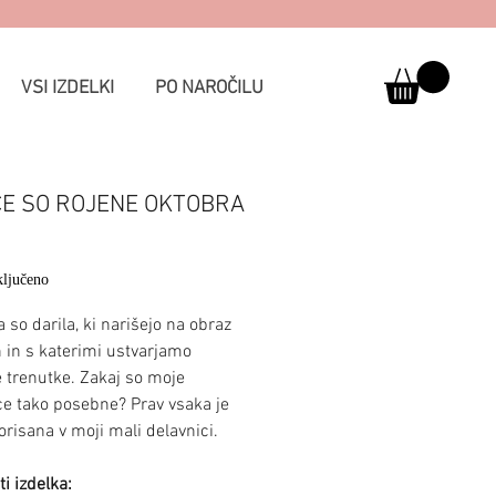
VSI IZDELKI
PO NAROČILU
CE SO ROJENE OKTOBRA
Price
ljučeno
 so darila, ki narišejo na obraz
in s katerimi ustvarjamo
 trenutke. Zakaj so moje
ce tako posebne? Prav vsaka je
risana v moji mali delavnici.
i izdelka: