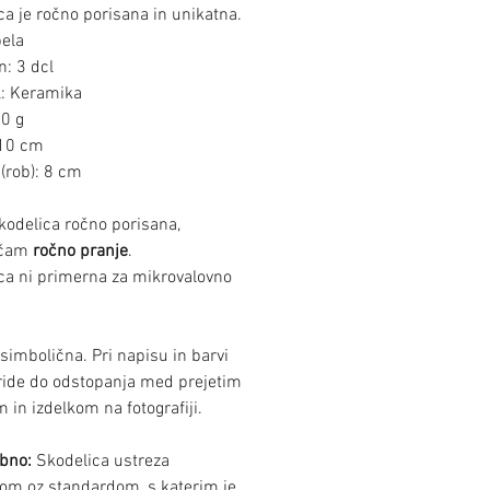
ca je ročno porisana in unikatna.
bela
: 3 dcl
l: Keramika
20 g
 10 cm
(rob): 8 cm
skodelica ročno porisana,
očam
ročno pranje
.
ca ni primerna za mikrovalovno
 simbolična. Pri napisu in barvi
ride do odstopanja med prejetim
 in izdelkom na fotografiji.
bno:
Skodelica ustreza
om oz standardom, s katerim je