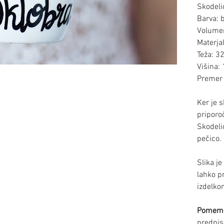
Skodeli
Barva: 
Volumen
Materja
Teža: 3
Višina:
Premer 
Ker je 
pripor
Skodeli
pečico.
Slika je
lahko p
izdelkom
Pomem
predpis