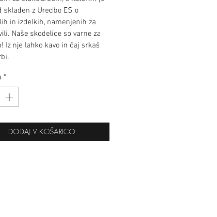
d skladen z Uredbo ES o
lih in izdelkih, namenjenih za
ivili. Naše skodelice so varne za
 Iz nje lahko kavo in čaj srkaš
bi.
a
*
DODAJ V KOŠARICO