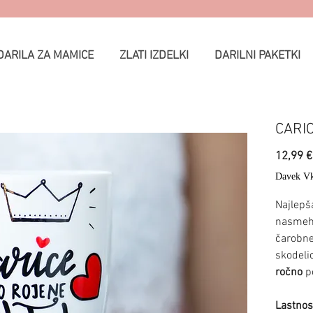
DARILA ZA MAMICE
ZLATI IZDELKI
DARILNI PAKETKI
CARI
12,99 €
Davek Vk
Najlepša
nasmeh 
čarobne
skodeli
ročno
po
Lastnost