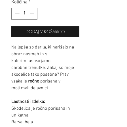
Količina
*
DODAJ V KOŠARICO
Najlepša so darila, ki narišejo na
obraz nasmeh in s
katerimi ustvarjamo
čarobne trenutke. Zakaj so moje
skodelice tako posebne? Prav
vsaka je
ročno
porisana v
moji mali delavnici.
Lastnosti izdelka:
Skodelica je ročno porisana in
unikatna.
Barva: bela