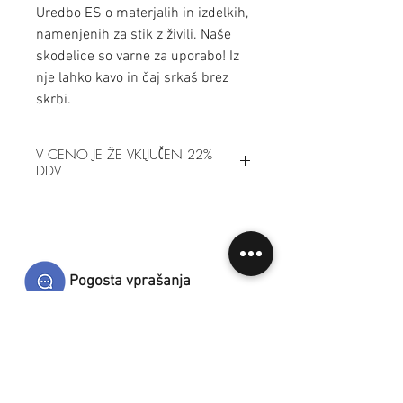
Uredbo ES o materjalih in izdelkih,
namenjenih za stik z živili. Naše
skodelice so varne za uporabo! Iz
nje lahko kavo in čaj srkaš brez
skrbi.
V CENO JE ŽE VKLJUČEN 22%
DDV
Pogosta vprašanja
Dostava in plačila
Splošni prodajni pogoji