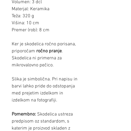
Volumen: 3 dcl
Materjal: Keramika
Teža: 320 g
Višina: 10 cm
Premer (rob): 8 cm
Ker je skodelica ročno porisana,
priporočam
ročno pranje
.
Skodelica ni primerna za
mikrovalovno pečico.
Slika je simbolična. Pri napisu in
barvi lahko pride do odstopanja
med prejetim izdelkom in
izdelkom na fotografiji.
Pomembno:
Skodelica ustreza
predpisom oz standardom, s
katerim je proizvod skladen z