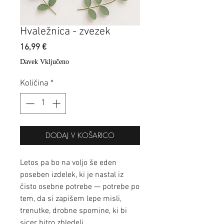
Hvaležnica - zvezek
Price
16,99 €
Davek Vključeno
Količina
*
DODAJ V KOŠARICO
Letos pa bo na voljo še eden
poseben izdelek, ki je nastal iz
čisto osebne potrebe — potrebe po
tem, da si zapišem lepe misli,
trenutke, drobne spomine, ki bi
sicer hitro zbledeli.