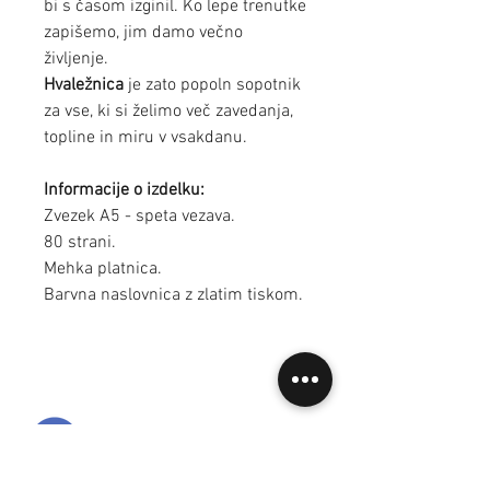
bi s časom izginil. Ko lepe trenutke
zapišemo, jim damo večno
življenje.
Hvaležnica
je zato popoln sopotnik
za vse, ki si želimo več zavedanja,
topline in miru v vsakdanu.
Informacije o izdelku:
Zvezek A5 - speta vezava.
80 strani.
Mehka platnica.
Barvna naslovnica z zlatim tiskom.
Pogosta vprašanja