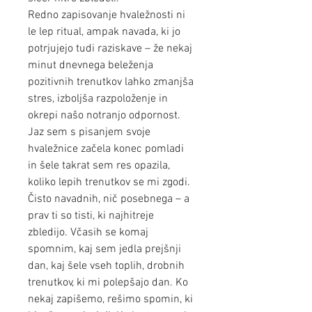
Redno zapisovanje hvaležnosti ni
le lep ritual, ampak navada, ki jo
potrjujejo tudi raziskave – že nekaj
minut dnevnega beleženja
pozitivnih trenutkov lahko zmanjša
stres, izboljša razpoloženje in
okrepi našo notranjo odpornost.
Jaz sem s pisanjem svoje
hvaležnice začela konec pomladi
in šele takrat sem res opazila,
koliko lepih trenutkov se mi zgodi.
Čisto navadnih, nič posebnega – a
prav ti so tisti, ki najhitreje
zbledijo. Včasih se komaj
spomnim, kaj sem jedla prejšnji
dan, kaj šele vseh toplih, drobnih
trenutkov, ki mi polepšajo dan. Ko
nekaj zapišemo, rešimo spomin, ki